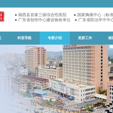
● 揭西县首家
三级综合性医院 ● 国家胸痛中心（标
● 广东省创伤中心建设验收单位 ● 广东省防治卒中中
态
科室导航
专家介绍
党群工作
就