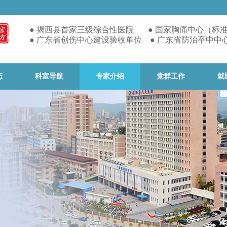
● 揭西县首家
三级综合性医院 ● 国家胸痛中心（标
● 广东省创伤中心建设验收单位 ● 广东省防治卒中中
态
科室导航
专家介绍
党群工作
就