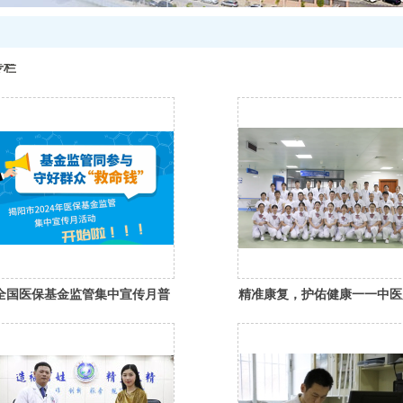
专栏
全国医保基金监管集中宣传月普
精准康复，护佑健康一一中医
法微视频系列展播《羽·翼》
复科宣传片来啦！