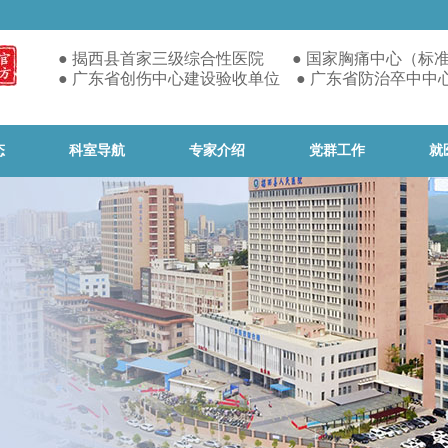
● 揭西县首家
三级综合性医院 ● 国家胸痛中心（标
● 广东省创伤中心建设验收单位 ● 广东省防治卒中中
态
科室导航
专家介绍
党群工作
就