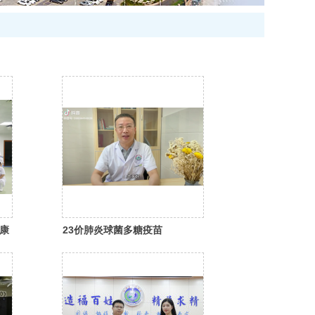
康
23价肺炎球菌多糖疫苗