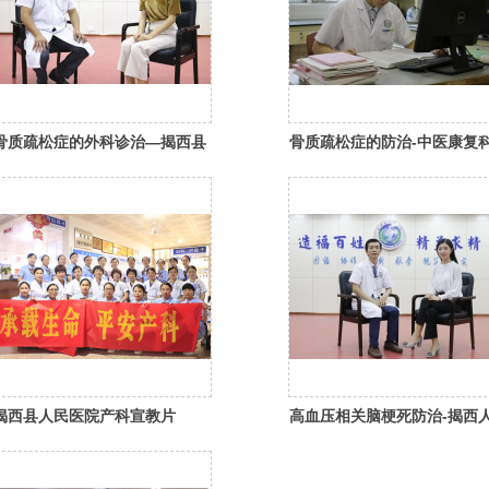
骨质疏松症的外科诊治—揭西县
骨质疏松症的防治-中医康复
人民医院外一曾石远医生
彭俊铭主任
揭西县人民医院产科宣教片
高血压相关脑梗死防治-揭西
民医院内三李小庆主任