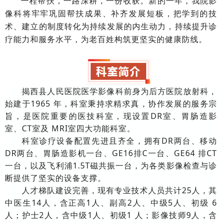
一程帮扶，一路深耕，一份收获。新的一年，我院影
像科将牢牢巩固帮扶成果、补齐发展短板，把学到的技
术、建立的制度转化为持续发展的内生动力，持续提升诊
疗能力和服务水平，为老百姓构筑更坚实的健康防线。
揭西县人民医院医学影像科前身为后方医院放射科，
始建于1965 年，科室秉持求精求真，协作发展的服务宗
旨，是医院重要的医技科室，现设置DR室、胃肠造影
室、CT室及 MRI室四大功能科室。
科室诊疗设备配置先进且齐全，拥有DR两台、移动
DR两台、胃肠造影机一台、GE16排C一台、GE64 排CT
一台，以及飞利浦1.5T磁共振一台，为各类影像检查与诊
断提供了坚实的设备支撑。
人才梯队建设完善，现有专业技术人员共计25人，其
中医生14人，含正高1人、副高2人、中级5人、初级 6
人；护士2人，含中级1人、初级1 人；影像技师9人，含