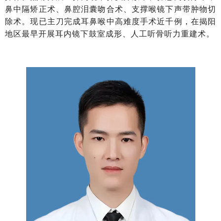
鼻中隔矫正术、鼻腔泪囊吻合术、支撑喉镜下声带肿物切
除术。现已主刀完成耳鼻喉中高难度手术近千例，在揭阳
地区最早开展耳内镜下鼓室成形、人工听骨听力重建术。