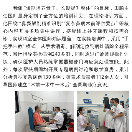
围绕 “短期培养骨干、长期提升整体” 的目标，田鹏主
任医师量身定制了全方位的培训计划。在理论培训方面，
他围绕 “鼻窦解剖精准识别”“复杂鼻病术前评估要点” 等核
心内容开展多场集中讲座，搭配线上补充课程和按需会
诊，实现科室全体医师知识覆盖；在实操培训中，采用 “手
把手带教” 模式，从手术消毒、解剖定位到病灶清除全程示
范，累计指导实操病例240多例，同时通过门诊常规操作训
练，确保医护人员熟练掌握器械使用与应急处理技能。此
外，每次帮扶期间均开展专题病例讨论和教学查房，累计
分析典型复杂病例130多例，覆盖术后患者112余人次，引
导医师建立 “术前一术中一术后” 全周期诊疗意识。