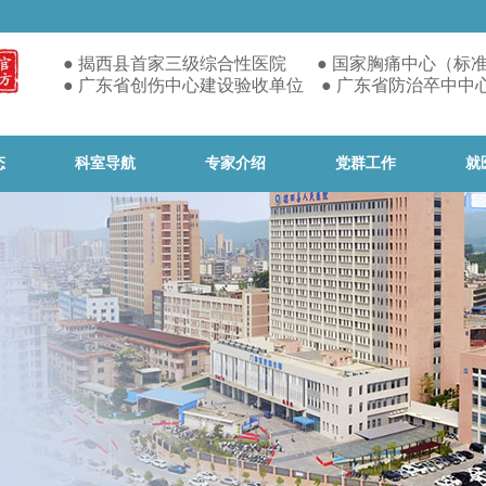
● 揭西县首家
三级综合性医院 ● 国家胸痛中心（标
● 广东省创伤中心建设验收单位 ● 广东省防治卒中中
态
科室导航
专家介绍
党群工作
就