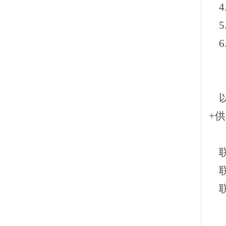
4
检查须知
5
6
医保报销，填写
这两个表格能让
你省时省钱
以
揭西县人民医院
院内导航
+
联
联系
联