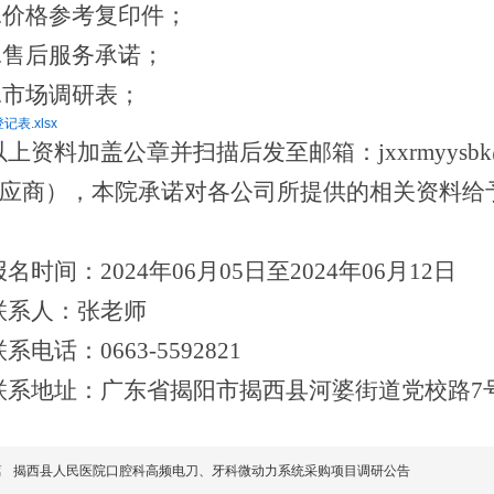
5.价格参考复印件；
6.售后服务承诺；
7.市场调研表
；
记表.xlsx
以上资料加盖公章并扫描后发至邮箱：
jxxrmyy
供应商），本院承诺对各公司所提供的相关资料给
报名时间：
2024年06月05日至2024年06月12日
联系人：张老师
联系电话：
0663-5592821
联系地址：广东省揭阳市揭西县河婆街道党校路
7
篇
揭西县人民医院口腔科高频电刀、牙科微动力系统采购项目调研公告