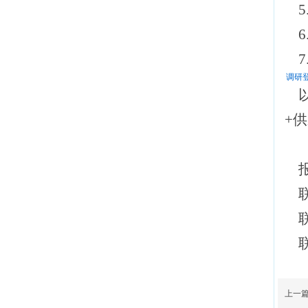
检查须知
医保报销，填写
调研登
这两个表格能让
你省时省钱
+
揭西县人民医院
院内导航
上一