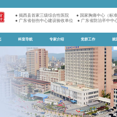
● 揭西县首家
三级综合性医院 ● 国家胸痛中心（标
● 广东省创伤中心建设验收单位 ● 广东省防治卒中中
态
科室导航
专家介绍
党群工作
就