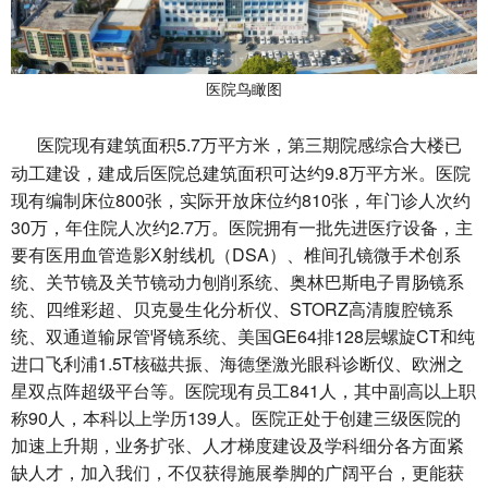
医院鸟瞰图
医院现有建筑面积5.7万平方米，第三期院感综合大楼已
动工建设，建成后医院总建筑面积可达约9.8万平方米。医院
现有编制床位800张，实际开放床位约810张，年门诊人次约
30万，年住院人次约2.7万。医院拥有一批先进医疗设备，主
要有医用血管造影X射线机（DSA）、椎间孔镜微手术创系
统、关节镜及关节镜动力刨削系统、奥林巴斯电子胃肠镜系
统、四维彩超、贝克曼生化分析仪、STORZ高清腹腔镜系
统、双通道输尿管肾镜系统、美国GE64排128层螺旋CT和纯
进口飞利浦1.5T核磁共振、海德堡激光眼科诊断仪、欧洲之
星双点阵超级平台等。医院现有员工841人，其中副高以上职
称90人，本科以上学历139人。医院正处于创建三级医院的
加速上升期，业务扩张、人才梯度建设及学科细分各方面紧
缺人才，加入我们，不仅获得施展拳脚的广阔平台，更能获